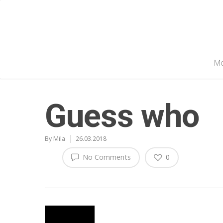
Мо
Guess who
By
Mila
26.03.2018
No Comments
0