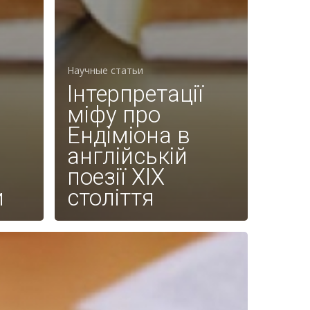
Научные статьи
Інтерпретації
міфу про
Ендіміона в
англійській
поезії ХIХ
и
століття