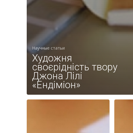
Научные статьи
Художня
своєрідність твору
Джона Лілі
«Ендіміон»