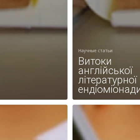
Научные статьи
Витоки
англійської
літературної
ендіоміонад