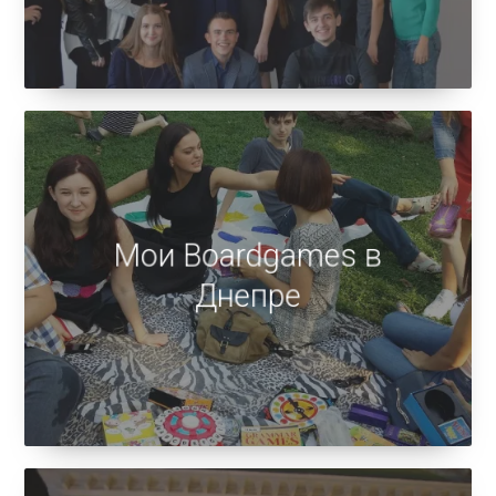
группа
Мои Boardgames в
Днепре