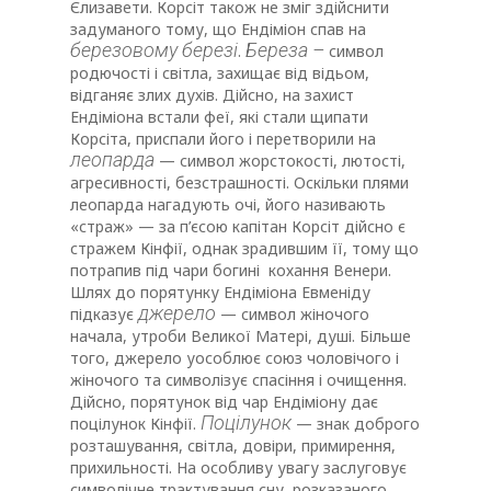
Єлизавети. Корсіт також не зміг здійснити
задуманого тому, що Ендіміон спав на
березовому березі
Береза –
.
символ
родючості і світла, захищає від відьом,
відганяє злих духів. Дійсно, на захист
Ендіміона встали феї, які стали щипати
Корсіта, приспали його і перетворили на
леопарда
— символ жорстокості, лютості,
агресивності, безстрашності. Оскільки плями
леопарда нагадують очі, його називають
«страж» — за п’єсою капітан Корсіт дійсно є
стражем Кінфії, однак зрадившим її, тому що
потрапив під чари богині кохання Венери.
Шлях до порятунку Ендіміона Евменіду
джерело
підказує
— символ жіночого
начала, утроби Великої Матері, душі. Більше
того, джерело уособлює союз чоловічого і
жіночого та символізує спасіння і очищення.
Дійсно, порятунок від чар Ендіміону дає
Поцілунок
поцілунок Кінфії.
— знак доброго
розташування, світла, довіри, примирення,
прихильності. На особливу увагу заслуговує
символічне трактування сну, розказаного