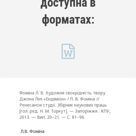
доступна в
форматах:
Фоміна Л. В. Художня своєрідність твору
Джона Лілі «Ендіміон» / Л. В. Фоміна //
Ренесансні студії. Збірник наукових праць
[гол. ред. Н. М. Торкут]. — Запоріжжя : КПУ,
2013. — Вип. 20–21. — С. 81–96.
Л.В. Фоміна