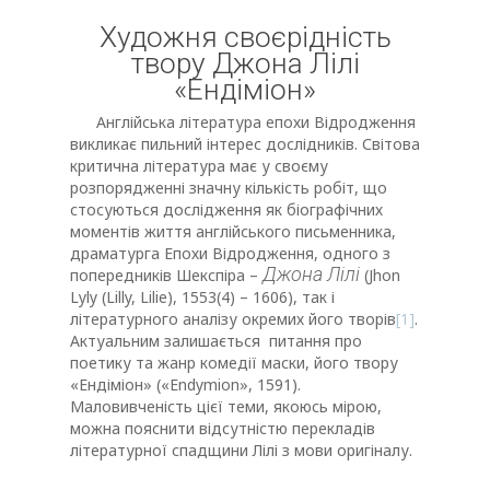
Художня своєрідність
твору Джона Лілі
«Ендіміон»
Англійська література епохи Відродження
викликає пильний інтерес дослідників. Світова
критична література має у своєму
розпорядженні значну кількість робіт, що
стосуються дослідження як біографічних
моментів життя англійського письменника,
драматурга Епохи Відродження, одного з
Джона Лілі
попередників Шекспіра –
(Jhon
Lyly (Lilly, Lilie), 1553(4) – 1606), так і
літературного аналізу окремих його творів
[1]
.
Актуальним залишається питання про
поетику та жанр комедії маски, його твору
«Ендіміон» («Endymion», 1591).
Маловивченість цієї теми, якоюсь мірою,
можна пояснити відсутністю перекладів
літературної спадщини Лілі з мови оригіналу.