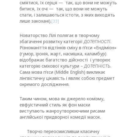
сміятися, їх серця — так, що вони не можуть
битися, їх очі — так, що вони не можуть
спати, і залишаються істоти, з яких виходять
лише закохані).
[33]
Новаторство Лілі полягає в творчому
дотепності
збагаченні розвитку категорії
.
Різноманіття відтінків сміху в п’єси «Ендіміон»
(гумор, іронія, жарт, насмішка, каламбур)
відображає багатство дійсності і утворює
дотепність
категорію сміхової культури –
.
Сама мова п’єси (Middle English) викликає
лінгвістичну цікавість і являє собою предмет
окремого дослідження.
Таким чином, мова як джерело комізму,
евфуістичний стиль як фон маски
виступають жанроутворюючими рисами
англійської придворної комедії масок.
Творчо переосмисливши класичну