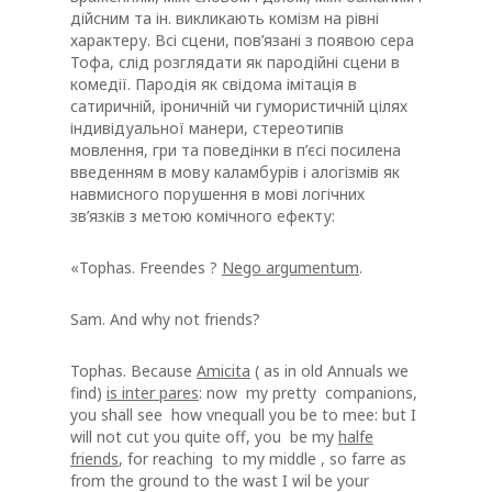
дійсним та ін. викликають комізм на рівні
характеру. Всі сцени, пов’язані з появою сера
Тофа, слід розглядати як пародійні сцени в
комедії. Пародія як свідома імітація в
сатиричній, іроничній чи гумористичній цілях
індивідуальної манери, стереотипів
мовлення, гри та поведінки в п’єсі посилена
введенням в мову каламбурів і алогізмів як
навмисного порушення в мові логічних
зв’язків з метою комічного ефекту:
«Tophas. Freendes ?
Nego argumentum
.
Sam. And why not friends?
Tophas. Because
Amicita
( as in old Annuals we
find)
is inter pares
: now my pretty companions,
you shall see how vnequall you be to mee: but I
will not cut you quite off, you be my
halfe
friends
, for reaching to my middle , so farre as
from the ground to the wast I wil be your