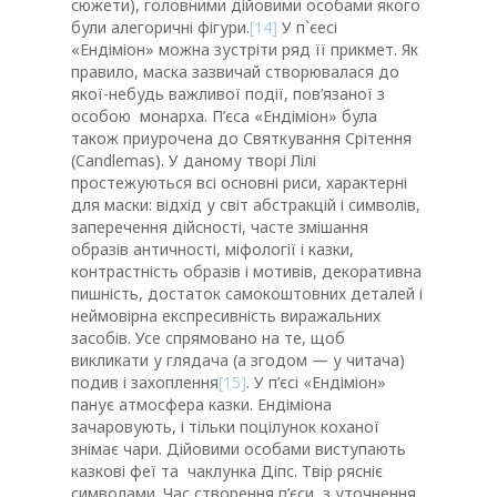
сюжети), головними дійовими особами якого
були алегоричні фігури.
[14]
У п`єесі
«Ендіміон» можна зустріти ряд її прикмет. Як
правило, маска зазвичай створювалася до
якої-небудь важливої ​​події, пов’язаної з
особою монарха. П’єса «Ендіміон» була
також приурочена до Святкування Срітення
(Candlemas). У даному творі Лілі
простежуються всі основні риси, характерні
для маски: відхід у світ абстракцій і символів,
заперечення дійсності, часте змішання
образів античності, міфології і казки,
контрастність образів і мотивів, декоративна
пишність, достаток самокоштовних деталей і
неймовірна експресивність виражальних
засобів. Усе спрямовано на те, щоб
викликати у глядача (а згодом — у читача)
подив і захоплення
[15]
. У п’єсі «Ендіміон»
панує атмосфера казки. Ендіміона
зачаровують, і тільки поцілунок коханої
знімає чари. Дійовими особами виступають
казкові феї та чаклунка Діпс. Твір рясніє
символами. Час створення п’єси, з уточнення