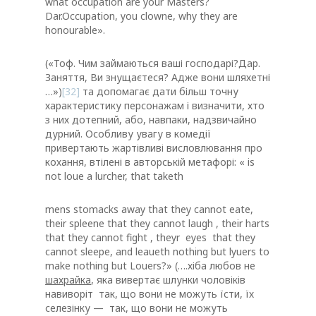
what occupation are your Masters?
Dar.Occupation, you clowne, why they are
honourable».
(«Тоф. Чим займаються ваші господарі?Дар.
Заняття, Ви знущаєтеся? Адже вони шляхетні
…»)
[32]
та допомагає дати більш точну
характеристику персонажам і визначити, хто
з них дотепний, або, навпаки, надзвичайно
дурний. Особливу увагу в комедії
привертають жартівливі висловлювання про
кохання, втілені в авторській метафорі: « is
not loue a lurcher, that taketh
mens stomacks away that they cannot eate,
their spleene that they cannot laugh , their harts
that they cannot fight , theyr eyes that they
cannot sleepe, and leaueth nothing but lyuers to
make nothing but Louers?» (….хіба любов не
шахрайка
, яка вивертає шлунки чоловіків
навиворіт так, що вони не можуть їсти, їх
селезінку — так, що вони не можуть