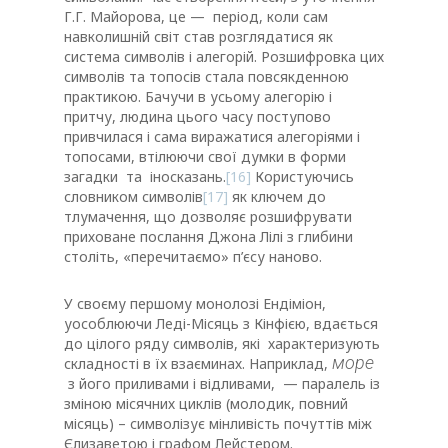
Г.Г. Майорова, це — період, коли сам
навколишній світ став розглядатися як
система символів і алегорій. Розшифровка цих
символів та топосів стала повсякденною
практикою. Бачучи в усьому алегорію і
притчу, людина цього часу поступово
привчилася і сама виражатися алегоріями і
топосами, втілюючи свої думки в форми
загадки та іносказань.
[16]
Користуючись
словником символів
[17]
як ключем до
тлумачення, що дозволяє розшифрувати
приховане послання Джона Лілі з глибини
століть, «перечитаємо» п’єсу наново.
У своєму першому монолозі Ендіміон,
уособлюючи Леді-Місяць з Кінфією, вдається
до цілого ряду символів, які характеризують
море
складності в їх взаєминах. Наприклад,
з його приливами і відливами, — паралель із
зміною місячних циклів (молодик, повний
місяць) – символізує мінливість почуттів між
Єлизаветою і графом Лейстером.