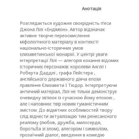
Анотація
Розглядається художня своєрідність п’еси
Джона Лілі «Ендіміон». Автор відзначає
активне творче переосмислення
міфологічного матеріалу в контексті
національно-історичних умов
єлизаветинської монархії. У центрі уваги
інтерпретації Лілі — алегорія кохання відомих
історичних персонажів: королеви Англії і
Роберта Даддлі , графа Лейстера ,
англійського державного діяча епохи
правління Єлизавети I Тюдор. Інтерпретуючи
античний матеріал, Лілі не тільки демонструє
очевидну зв’язок із сучасною йому епохою ,
але і наповнює твір новим гуманістичним
змістом. До відмітних особливостей твору
слід віднести актуалізацію тим ренесансного
реалізму (любов, дружба, милосердя,
боротьба зі злом), алегорізм і символізм,
прозаїчний діалог, введення в комедію