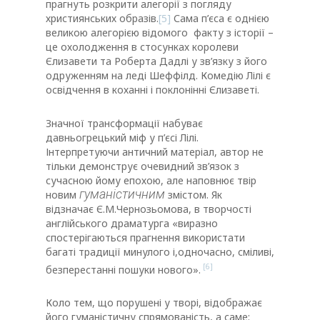
прагнуть розкрити алегорії з погляду
християнських образів.
[5]
Сама п’єса є однією
великою алегорією відомого факту з історії –
це охолодження в стосунках королеви
Єлизавети та Роберта Дадлі у зв’язку з його
одруженням на леді Шеффілд. Комедію Лілі є
освідчення в коханні і поклонінні Єлизаветі.
Значної трансформації набуває
давньогрецький міф у п’єсі Лілі.
Інтерпретуючи античний матеріал, автор не
тільки демонструє очевидний зв’язок з
сучасною йому епохою, але наповнює твір
гуманістичним
новим
змістом. Як
відзначає Є.М.Чернозьомова, в творчості
англійського драматурга «виразно
спостерігаються прагнення використати
багаті традиції минулого і,одночасно, сміливі,
[6]
безперестанні пошуки нового».
Коло тем, що порушені у творі, відображає
його гуманістичну спрямованість, а саме: