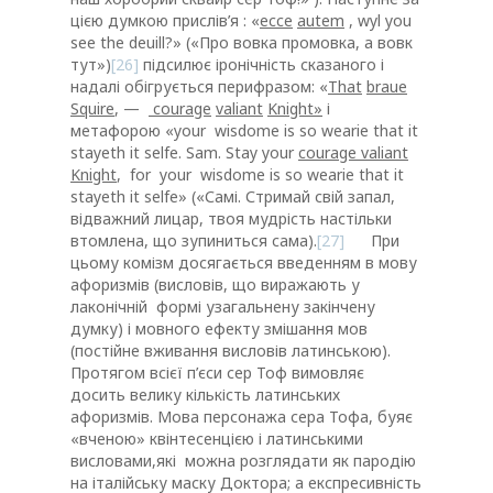
цією думкою прислів’я : «
ecce
autem
, wyl you
see the deuill?» («Про вовка промовка, а вовк
тут»)
[26]
підсилює іронічність сказаного і
надалі обігрується перифразом: «
That
braue
Squire
, —
courage
valiant
Knight
»
і
метафорою «yоur wisdome is so wearie that it
stayeth it selfe. Sam. Stay your
courage valiant
Knight
, for yоur wisdome is so wearie that it
stayeth it selfe» («Самі. Стримай свій запал,
відважний лицар, твоя мудрість настільки
втомлена, що зупиниться сама).
[27]
При
цьому комізм досягається введенням в мову
афоризмів (висловів, що виражають у
лаконічній формі узагальнену закінчену
думку) і мовного ефекту змішання мов
(постійне вживання висловів латинською).
Протягом всієї п’єси сер Тоф вимовляє
досить велику кількість латинських
афоризмів. Мова персонажа сера Тофа, буяє
«вченою» квінтесенцією і латинськими
висловами,які можна розглядати як пародію
на італійську маску Доктора; а експресивність