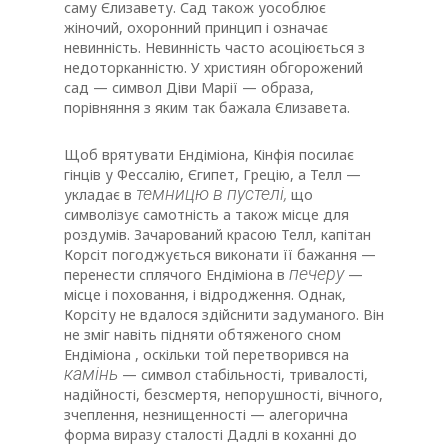
саму Єлизавету. Сад також уособлює
жіночий, охоронний принцип і означає
невинність. Невинність часто асоціюється з
недоторканністю. У християн обгорожений
сад — символ Діви Марії — oбраза,
порівняння з яким так бажала Єлизавета.
Щоб врятувати Ендіміона, Кінфія посилає
гінців у Фессалію, Єгипет, Грецію, а Телл —
темницю в пустелі,
укладає в
що
символізує самотність а також місце для
роздумів. Зачарований красою Телл, капітан
Корсіт погоджується виконати її бажання —
печеру
перенести сплячого Ендіміона в
—
місце і поховання, і відродження. Однак,
Корсіту не вдалося здійснити задуманого. Він
не зміг навіть підняти обтяженого сном
Ендіміона , оскільки той перетворився на
камінь
— символ стабільності, тривалості,
надійності, безсмертя, непорушності, вічного,
зчеплення, незнищенності — алегорична
форма виразу сталості Дадлі в коханні до