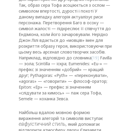
Так, образ сера Тофа асоціюється з ослом —
символом впертості, дурості і похоті У
даному випадку алегорія актуалізує риси
персонажа. Перетворення Баго в осоку —
символ жалості — підкреслює її співчуття до
Ендіміона, коли його зачаровували. Нерідко
Джон Лілі вдається до «мовців» імен для
розкриття образу героя, використовуючи при
цьому весь арсенал словотворчих засобів.
Наприклад, відповідно до словника
[19]
Favilla
— зола; Scintilla — іскра; Eumenides: «Eu-» —
префікс зі значенням «добрий» — кращий
друг; Pythagoras: «Pyth» — «переконувати»,
«agoras» — «говорити» — філософ-оратор;
Epiton: «Ep» — префікс зі значенням
«слідувати за кимось» — паж сера Тофа,
Semele — коханка Зевса.
Найбільш вдалою мовною формою
вираження алегорій та символів виступає
евфуістичний стиль
, який допомагає
відтворити атмосферу двору Єлизавети,