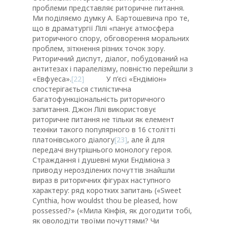
проблеми представляє риторичне питання.
Ми поділяємо думку А. Бартошевича про те,
що в драматургії Лілі «панує атмосфера
риторичного спору, обговорення моральних
проблем, зіткнення різних точок зору.
Риторичний диспут, діалог, побудований на
антитезах і паралелізму, повністю перейшли з
«Евфуеса».
[22]
У п’єсі «Ендіміон»
спостерігається стилістична
багатофункціональність риторичного
запитання. Джон Лілі використовує
риторичне питання не тільки як елемент
техніки такого популярного в 16 столітті
платонівського діалогу
[23]
, але й для
передачі внутрішнього монологу героя.
Страждання і душевні муки Ендіміона з
приводу нерозділених почуттів знайшли
вираз в риторичних фігурах наступного
характеру: ряд коротких запитань («Sweet
Cynthia, how wouldst thou be pleased, how
possessed?» («Мила Кінфія, як догодити тобі,
як оволодіти твоїми почуттями? Чи