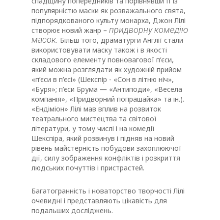
спадщину попередників та порівнявши її із
популярністю маски як розважального свята,
підпорядкованого культу монарха, Джон Лілі
придворну комедію
створює новий жанр –
масок.
Більш того, драматурги Англії стали
використовувати маску також і в якості
складового елементу повновагової п’єси,
який можна розглядати як художній прийом
«п’єси в п’єсі» (Шекспір ​​- «Сон в літню ніч»,
«Буря»; п’єси Брума — «Антиподи», «Весела
компанія», «Придворний попрашайка» та ін.).
«Ендіміон» Лілі мав вплив на розвиток
театрального мистецтва та світової
літератури, у тому числі і на комедії
Шекспіра, який розвинув і підняв на новий
рівень майстерність побудови захоплюючої
дії, силу зображення конфліктів і розкриття
людських почуттів і пристрастей.
Багатогранність і новаторство творчості Лілі
очевидні і представляють цікавість для
подальших досліджень.