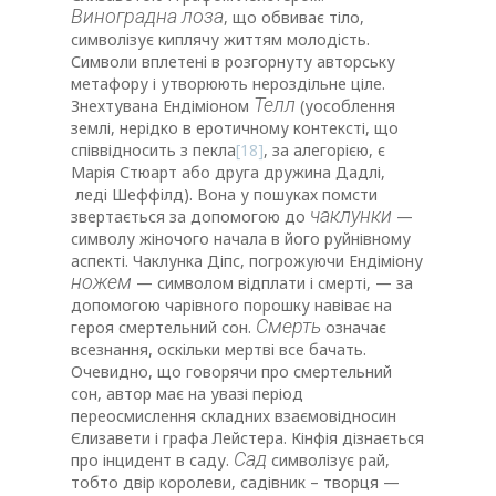
Виноградна лоза
, що обвиває тіло,
символізує киплячу життям молодість.
Символи вплетені в розгорнуту авторську
метафору і утворюють нероздільне ціле.
Телл
Знехтувана Ендіміоном
(уособлення
землі, нерідко в еротичному контексті, що
співвідносить з пекла
[18]
, за алегорією, є
Марія Стюарт або друга дружина Дадлі,
леді Шеффілд). Вона у пошуках помсти
чаклунки
звертається за допомогою до
—
символу жіночого начала в його руйнівному
аспекті. Чаклунка Діпс, погрожуючи Ендіміону
ножем
— символом відплати і смерті, — за
допомогою чарівного порошку навіває на
Смерть
героя смертельний сон.
означає
всезнання, оскільки мертві все бачать.
Очевидно, що говорячи про смертельний
сон, автор має на увазі період
переосмислення складних взаємовідносин
Єлизавети і графа Лейстера. Кінфія дізнається
Сад
про інцидент в саду.
символізує рай,
тобто двір королеви, садівник – творця —