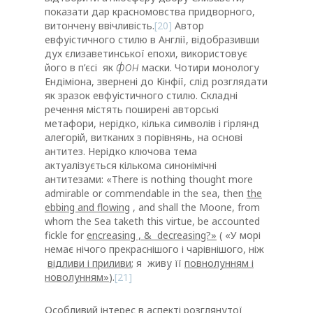
показати дар красномовства придворного,
витончену ввічливість.
[20]
Автор
евфуістичного стилю в Англії, відобразивши
дух єлизаветинської епохи, використовує
фон
його в п’єсі як
маски. Чотири монологу
Ендіміона, звернені до Кінфії, слід розглядати
як зразок евфуістичного стилю. Складні
речення містять поширені авторські
метафори, нерідко, кілька символів і гірлянд
алегорій, витканих з порівнянь, на основі
антитез. Нерідко ключова тема
актуалізується кількома синонімічні
антитезами: «There is nothing thought more
admirable or commendable in the sea, then
the
ebbing and flowing
, and shall the Moone, from
whom the Sea taketh this virtue, be accounted
fickle for
encreasing , & decreasing?
»
( «У морі
немає нічого прекраснішого і чарівнішого, ніж
відливи і приливи
; я живу її
повнолунням і
новолунням»
).
[21]
Особливий інтерес в аспекті розглянутої