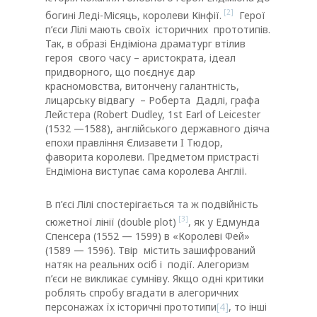
[2]
богині Леді-Місяць, королеви Кінфії.
Герої
п’єси Лілі мають своїх історичних прототипів.
Так, в образі Ендіміона драматург втілив
героя свого часу – аристократа, ідеал
придворного, що поєднує дар
красномовства, витончену галантність,
лицарську відвагу – Роберта Дадлі, графа
Лейстера (Robert Dudley, 1st Earl of Leicester
(1532 —1588), англійського державного діяча
епохи правління Єлизавети I Тюдор,
фаворита королеви. Предметом пристрасті
Ендіміона виступає сама королева Англії.
В п’єсі Лілі спостерігається та ж подвійність
[3]
сюжетної лінії (double plot)
, як у Едмунда
Спенсера (1552 — 1599) в «Королеві Фей»
(1589 — 1596). Твір містить зашифрований
натяк на реальних осіб і події. Алегоризм
п’єси не викликає сумніву. Якщо одні критики
роблять спробу вгадати в алегоричних
персонажах їх історичні прототипи
[4]
, то інші