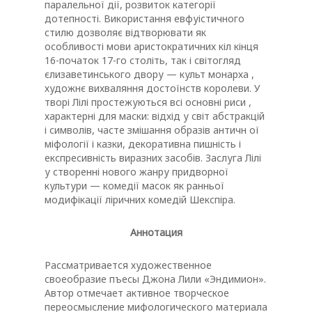
паралельної дії, розвиток категорії
дотепності. Використання евфуістичного
стилю дозволяє відтворювати як
особливості мови аристократичних кіл кінця
16-початок 17-го століть, так і світогляд
єлизаветинського двору — культ монарха ,
художнє вихваляння достоїнств королеви. У
творі Лілі простежуються всі основні риси ,
характерні для маски: відхід у світ абстракцій
і символів, часте змішання образів античн ої
міфології і казки, декоративна пишність і
експресивність виразних засобів. Заслуга Лілі
у створенні нового жанру придворної
культури — комедії масок як ранньої
модифікації ліричних комедій Шекспіра.
Аннотация
Рассматривается художественное
своеобразие пъесы Джона Лили «Эндимион».
Автор отмечает активное творческое
переосмысление мифологического материала