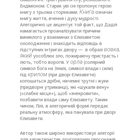
Ендіміоном. Старик уві сні пропонує герою
Книга
книгу з трьома сторінками.
означає
книгу життя, вчення і духу мудрості.
Алегорично це акцентує той факт, що Дадлі
намагається проаналізувати причини
виниклого у взаєминах з Єлизаветою
охолодження і знаходить відповідь в
вовка,
підступних інтригах двору — в образі
який
уособлює зло, пожираючу пристрасть і
орла
лють, тобто ворогів. У
(солярний
символ бога на Землі, символ влади і сили)
крилом
під
(при дворі Єлизавети)
копошаться дрібні, нікчемні трутні і жуки
(придворні утриманці), які «шукали вену»
(«слабке місце»), щоб «знекровити»,
позбавити влади саму Єлизавету. Таким
чином, Лілі, в алегоричній формі передає
реальну атмосферу, яка панувала при дворі
Єлизавети.
Автор також широко використовує алегорії
для характеристик другорядних персонажів.