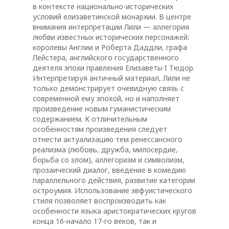
в контексте национально-исторических
условий елизаветинской монархии. В центре
внимания интерпретации Лили — аллегория
любви известных исторических персонажей:
королевы Англии и Роберта Даддли, графа
Лейстера, английского государственного
деятеля эпохи правления Елизаветы I Тюдор.
Интерпретируя античный материал, Лили не
только демонстрирует очевидную связь с
современной ему эпохой, но и наполняет
произведение новым гуманистическим
содержанием. К отличительным
особенностям произведения следует
отнести актуализацию тем ренессансного
реализма (любовь, дружба, милосердие,
борьба со злом), аллегоризм и символизм,
прозаический диалог, введение в комедию
параллельного действия, развитие категории
остроумия. Использование эвфуистического
стиля позволяет воспроизводить как
особенности языка аристократических кругов
конца 16-начало 17-го веков, так и