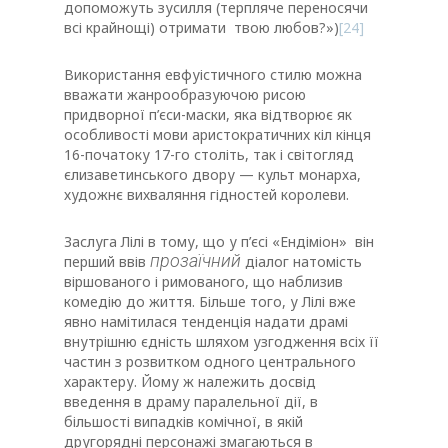
допоможуть зусилля (терпляче переносячи
всі крайнощі) отримати твою любов?»)
[24]
Використання евфуістичного стилю можна
вважати жанрообразуючою рисою
придворної п’єси-маски, яка відтворює як
особливості мови аристократичних кіл кінця
16-початоку 17-го століть, так і світогляд
єлизаветинського двору — культ монарха,
художнє вихваляння гідностей королеви.
Заслуга Лілі в тому, що у п’єсі «Ендіміон» він
прозаїчний
перший ввів
діалог натомість
віршованого і римованого, що наблизив
комедію до життя. Більше того, у Лілі вже
явно намітилася тенденція надати драмі
внутрішню єдність шляхом узгодження всіх її
частин з розвитком одного центрального
характеру. Йому ж належить досвід
введення в драму паралельної дії, в
більшості випадків комічної, в якій
другорядні персонажі змагаються в