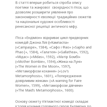
В статті вперше робиться спроба опису
поетики та жанрової своєрідності п’єси, що
дозволяє розширити уявлення про
закономірності еволюції традиційних сюжетів
та національні художні особливості
ренесансної рецепції античного міфу.
П’єса «Ендіміон» відкриває цикл придворних
комедій Джона Лілі
(
«Кампаспа»
(«Campasрe», 1584), «Сафо і Фао» («Sapho and
Phao|», 1584), «Галатея» («Gallathea», 1592),
«Мідас» («Midas», 1592), «Матір Бомбі»
(«Mother Bombie», 1594),«Жінка на Луні»
(«The Women in the Moon», 1597),
«Метаморфози кохання» («Lov’s
Metamorphosis», 1601), «Попередження
довірливим жінкам» («A warning for Faire
Women», 1599), «Метаморфози дівчини»
(«The Maid’s Metamorphosis», 1600).
Основу сюжету п’ятиактної комедії складає
історія кохання головного героя Ендіміона до