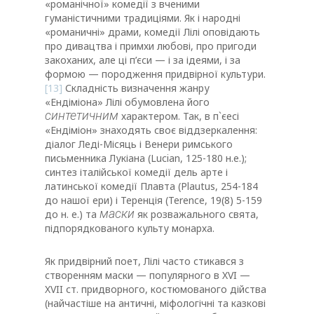
«романічної» комедії з вченими
гуманістичними традиціями. Як і народні
«романичні» драми, комедії Лілі оповідають
про дивацтва і примхи любові, про пригоди
закоханих, але ці п’єси — і за ідеями, і за
формою — породження придвірної культури.
[13]
Складність визначення жанру
«Ендіміона» Лілі обумовлена ​​його
синтетичним
характером. Так, в п`єесі
«Ендіміон» знаходять своє віддзеркалення:
діалог Леді-Місяць і Венери римського
письменника Лукіана (Lucian, 125-180 н.е.);
синтез італійської комедії дель арте і
латинської комедії Плавта (Plautus, 254-184
до нашої ери) і Теренція (Terence, 19(8) 5-159
маски
до н. е.) та
як розважального свята,
підпорядкованого культу монарха.
Як придвірний поет, Лілі часто стикався з
створенням маски — популярного в XVI —
XVII ст. придворного, костюмованого дійства
(найчастіше на античні, міфологічні та казкові