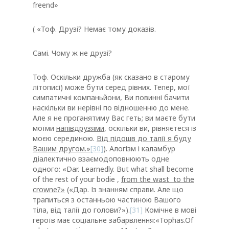
freend»
( «Тоф. Друзі? Немає тому доказів.
Самі. Чому ж не друзі?
Тоф. Оскільки дружба (як сказано в старому
літописі) може бути серед рівних. Тепер, мої
симпатичні компаньйони, Ви повинні бачити
наскільки ви нерівні по відношенню до мене.
Але я не проганятиму Вас геть; ви маєте бути
моїми
напівдрузями
, оскільки ви, рівняєтеся із
моєю серединою.
Від підошв до талії я буду
Вашим другом.»
[30]
). Алогізм і каламбур
діалектично взаємодоповнюють одне
одного: «Dar. Learnedly. But what shall become
of the rest of your bodie ,
from the wast to the
crowne?
»
(«Дар. Із знанням справи. Але що
трапиться з останньою частиною Вашого
тіла, від талії до голови?»).
[31]
Комічне в мові
героїв має соціальне забарвлення:«Tophas.Of