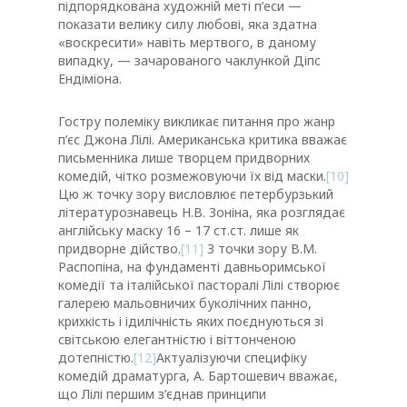
підпорядкована художній меті п’еси —
показати велику силу любові, яка здатна
«воскресити» навіть мертвого, в даному
випадку, — зачарованого чаклункой Діпс
Ендіміона.
Гостру полеміку викликає питання про жанр
п’єс Джона Лілі. Американська критика вважає
письменника лише творцем придворних
комедій, чітко розмежовуючи їх від маски.
[10]
Цю ж точку зору висловлює петербурзький
літературознавець Н.В. Зоніна, яка розглядає
англійську маску 16 – 17 ст.ст. лише як
придворне дійство.
[11]
З точки зору В.М.
Распопіна, на фундаменті давньоримської
комедії та італійської пасторалі Лілі створює
галерею мальовничих буколічних панно,
крихкість і ідилічність яких поєднуються зі
світською елегантністю і віттонченою
дотепністю.
[12]
Актуалізуючи специфіку
комедій драматурга, А. Бартошевич вважає,
що Лілі першим з’єднав принципи