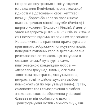
інтерес до внутрішнього світу людини
(страждання Ендіміона), прояв людської
гідності у відстоюванні своєї життєвої
позиції (боротьба Телл за своє жіноче
щастя), приклад міцної дружби (Евмінід) і
щирого кохання (Ендіміон і Кінфія). У центрі
алегорія кохання
уваги інтерпретації Лілі –
,
світ почуттів відомих історичних персонажів.
Не дивлячись на прагнення драматурга до
правдивого зображення описуваних подій,
поведінка головних героїв детермінована
ренесансною естетикою, що панувала в
єлизаветинській культурі, а саме:
платонівською концепцією любові —
«переваги духу над тілом», оскільки
«плотська пристрасть, яка утамована,
вмирає, тоді як дійсна духовна любов
помножується по мірі утамування»).
[7]
Так,
самопожертва і самозречення в любові
знаходять своє відображення у відмові
Єлизавети від особистого щастя.
Трансформуючи мотив «вічного сну», Лілі