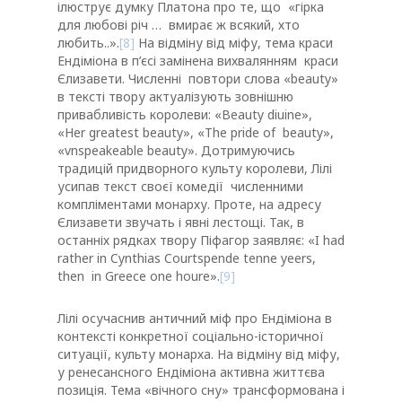
ілюструє думку Платона про те, що «гірка
для любові річ … вмирає ж всякий, хто
любить..».
[8]
На відміну від міфу, тема краси
Ендіміона в п’єсі замінена вихвалянням краси
Єлизавети. Численні повтори слова «beauty»
в тексті твору актуалізують зовнішню
привабливість королеви: «Beauty diuine»,
«Her greatest beauty», «The pride of beauty»,
«vnspeakeable beauty». Дотримуючись
традицій придворного культу королеви, Лілі
усипав текст своєї комедії численними
компліментами монарху. Проте, на адресу
Єлизавети звучать і явні лестощі. Так, в
останніх рядках твору Піфагор заявляє: «I had
rather in Cynthias Courtspende tenne yeers,
then in Greece one houre».
[9]
Лілі осучаснив античний міф про Ендіміона в
контексті конкретної соціально-історичної
ситуації, культу монарха. На відміну від міфу,
у ренесансного Ендіміона активна життєва
позиція. Тема «вічного сну» трансформована і