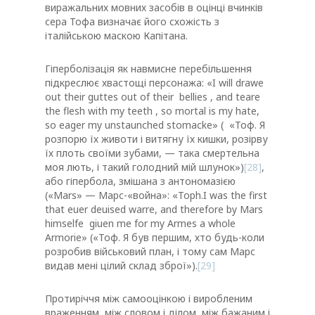
виражальних мовних засобів в оцінці вчинків
сера Тофа визначає його схожість з
італійською маскою Капітана.
Гіперболізація як навмисне перебільшення
підкреслює хвастощі персонажа: «I will drawe
out their guttes out of their bellies , and teare
the flesh with my teeth , so mortal is my hate,
so eager my unstaunched stomacke» ( «Тоф. Я
розпорю їх животи і витягну їх кишки, розірву
їх плоть своїми зубами, — така смертельна
моя лють, і такий голодний мій шлунок»)
[28]
,
або гіпербола, змішана з антономазією
(«Mars» — Марс-«война»: «Toph.I was the first
that euer deuised warre, and therefore by Mars
himselfe giuen me for my Armes a whole
Armorie» («Тоф. Я був першим, хто будь-коли
розробив військовий план, і тому сам Марс
видав мені цілий склад зброї»).
[29]
Протиріччя між самооцінкою і виробленим
враженням, між словом і ділом, між бажаним і