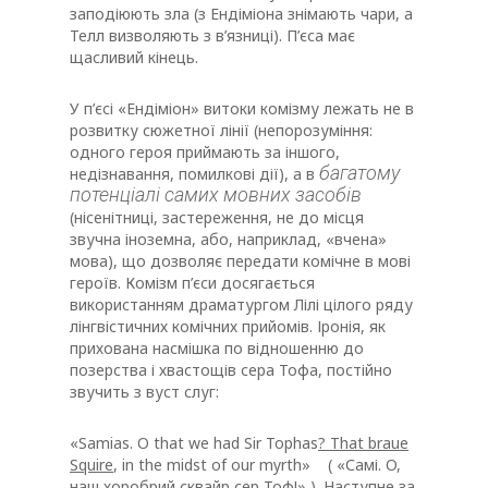
заподіюють зла (з Ендіміона знімають чари, а
Телл визволяють з в’язниці). П’єса має
щасливий кінець.
У п’єсі «Ендіміон» витоки комізму лежать не в
розвитку сюжетної лінії (непорозуміння:
одного героя приймають за іншого,
багатому
недізнавання, помилкові дії), а в
потенціалі самих мовних засобів
(нісенітниці, застереження, не до місця
звучна іноземна, або, наприклад, «вчена»
мова), що дозволяє передати комічне в мові
героїв. Комізм п’єси досягається
використанням драматургом Лілі цілого ряду
лінгвістичних комічних прийомів. Іронія, як
прихована насмішка по відношенню до
позерства і хвастощів сера Тофа, постійно
звучить з вуст слуг:
«Samias. O that we had Sir Tophas
? That braue
Squire
, in the midst of our myrth» ( «Самі. O,
наш хоробрий сквайр сер Toф!» ). Наступне за