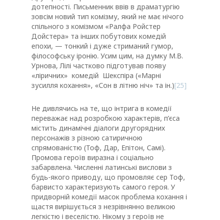
дотепності. Письменник ввів в драматургію
зовсім новий тип комізму, який не має нічого
спільного з комізмом «Ралфа Ройстер
Дойстера» та інших побутових комедій
епохи, — тонкий і дуже стриманий гумор,
філософську іронію. Усим цим, на думку М.В.
Урнова, Лілі частково підготував появу
«ліричних» комедій Шекспіра («Марні
зусилля кохання», «Сон в літню ніч» та ін.)
[25]
Не дивлячись на те, що інтрига в комедії
переважає над розробкою характерів, п’єса
містить динамічні діалоги другорядних
персонажів з різною сатиричною
спрямованістю (Тоф, Дар, Епітон, Самі).
Промова героїв виразна і соціально
забарвлена. Численні латинські вислови з
будь-якого приводу, що промовляє сер Тоф,
барвисто характеризують самого героя. У
придворній комедії масок проблема кохання і
щастя вирішується з незрівнянно великою
легкістю і веселістю. Нікому з героїв не