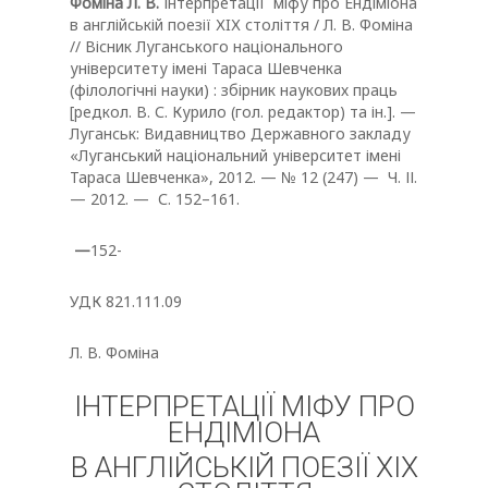
Фоміна Л. В.
Інтерпретації міфу про Ендіміона
в англійській поезії ХIХ століття / Л. В. Фоміна
// Вісник Луганського національного
університету імені Тараса Шевченка
(філологічні науки) : збірник наукових праць
[редкол. В. С. Курило (гол. редактор) та ін.]. —
Луганськ: Видавництво Державного закладу
«Луганський національний університет імені
Тараса Шевченка», 2012. — № 12 (247) — Ч. ІІ.
— 2012. — С. 152–161.
—
152-
УДК 821.111.09
Л. В. Фоміна
ІНТЕРПРЕТАЦІЇ МІФУ ПРО
ЕНДІМІОНА
В АНГЛІЙСЬКІЙ ПОЕЗІЇ ХIХ