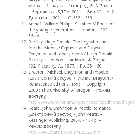
міжвуз. зб. наук.ст. / гол. ред. В. А. Зарва.
– Бердянськ : БДПУ, 2011. – Вип. VI. – Ч. 2:
Додатки. – 2011. – С. 232 – 239.
Arche1, William Phillips, Stephen // Poets of
the younger generation. – London, 1902. –
564 р.
Barclay, Hugh Donald. The boy who cried
foe the Moon // Orpheus and Eurydice ,
Endymion and other poems / Hugh Donald
Barclay. – London : Hardwicke & Bogue,
192, Piccadilly, W., 1877. – Pр. 35 – 60.
Drayton, Michael. Endymion and Phoebe
[Електронний ресурс] / Michael Drayton //
Renascence Editions, 1595. – Сopyright
2000 : The University of Oregon. – Режим
доступу:
http://www.luminarium.org/renascenceeditions/drayto
Keats, John. Endymion: A Poetic Romance
[Електронний ресурс] / John Keats. –
Kessinger Publishing, 2004. – 104 р. –
Режим доступу:
http://www.bartleby.com/126/32.html
.