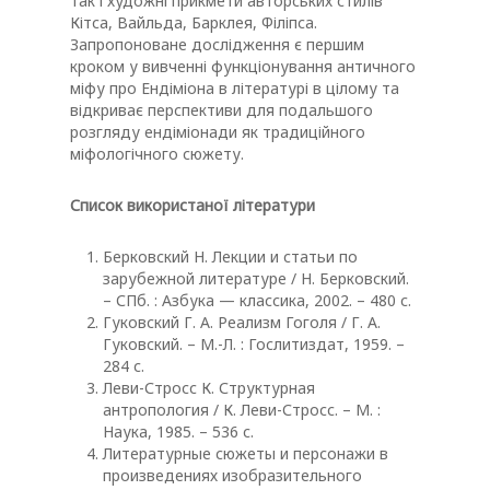
так і художні прикмети авторських стилів
Кітса, Вайльда, Барклея, Філіпса.
Запропоноване дослідження є першим
кроком у вивченні функціонування античного
міфу про Ендіміона в літературі в цілому та
відкриває перспективи для подальшого
розгляду ендіміонади як традиційного
міфологічного сюжету.
Список використаної літератури
Берковский Н. Лекции и статьи по
зарубежной литературе / Н. Берковский.
– СПб. : Азбука — классика, 2002. – 480 с.
Гуковский Г. А. Реализм Гоголя / Г. А.
Гуковский. – М.-Л. : Гослитиздат, 1959. –
284 с.
Леви-Стросс К. Структурная
антропология / К. Леви-Стросс. – М. :
Наука, 1985. – 536 с.
Литературные сюжеты и персонажи в
произведениях изобразительного