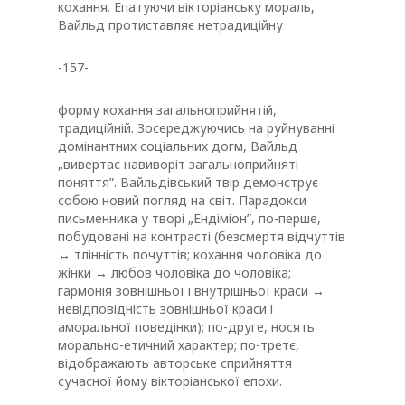
кохання. Епатуючи вікторіанську мораль,
Вайльд протиставляє нетрадиційну
-157-
форму кохання загальноприйнятій,
традиційній. Зосереджуючись на руйнуванні
домінантних соціальних догм, Вайльд
„вивертає навиворіт загальноприйняті
поняття”. Вайльдівський твір демонструє
собою новий погляд на світ. Парадокси
письменника у творі „Ендіміон”, по-перше,
побудовані на контрасті (безсмертя відчуттів
↔ тлінність почуттів; кохання чоловіка до
жінки ↔ любов чоловіка до чоловіка;
гармонія зовнішньої і внутрішньої краси ↔
невідповідність зовнішньої краси і
аморальної поведінки); по-друге, носять
морально-етичний характер; по-третє,
відображають авторське сприйняття
сучасної йому вікторіанської епохи.