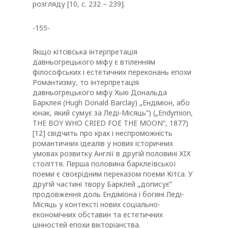
розгляду [10, с. 232 – 239].
-155-
Якщо кітсівська інтерпретація
давньогрецького міфу є втіленням
філософських і естетичних переконань епохи
Романтизму, то інтерпретація
давньогрецького міфу Хью Дональда
Барклея (Hugh Donald Barclay) „Ендіміон, або
юнак, який сумує за Леді-Місяць”) („Endymion,
THE BОY WHO CRIED FOE THE MOON”, 1877)
[12] свідчить про крах і неспроможність
романтичних ідеалів у нових історичних
умовах розвитку Англії в другій половині ХIХ
століття. Перша половина барклеївської
поеми є своєрідним переказом поеми Кітса. У
другій частині твору Барклей „дописує”
продовження доль Ендіміона і богині Леді-
Місяць у контексті нових соціально-
економічних обставин та естетичних
цінностей епохи вікторіанства.