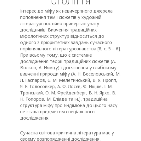
СТОЛІТТЯ
Інтерес до міфу як невичерпного джерела
поповнення тем і сюжетів у художній
літературі постійно привертає увагу
дослідників. Вивчення традиційних
міфологічних структур відноситься до
одного з пріоритетних завдань сучасного
порівняльного літературознавства [8, с. 5 – 6].
При всьому тому, що є системне
дослідження теорії традиційних сюжетів (А.
Волков, А. Нямцу) і досягнення у глибокому
вивченні природи міфу (А. Н. Веселовський, М.
Л. Гаспаров, Є. М. Мелетинський, В. Я. Пропп,
Я. Е. Голосовкер, А. Ф. Лосєв, Ф. Ніцше, І. М.
Тронський, О. М. Фрейденберг, В. Н. Ярхо, В.
Н. Топоров, М. Еліаде та ін.), традиційна
структура міфу про Ендіміона до цього часу
не стала предметом спеціального
дослідження.
Сучасна світова критична література має у
своєму розпорядженні дослідження,