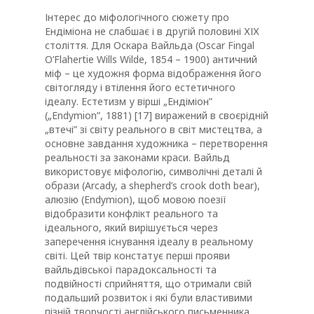
Інтерес до міфологічного сюжету про
Ендіміона не слабшає і в другій половині ХІХ
століття. Для Оскара Вайльда (Oscar Fingal
O’Flahertie Wills Wilde, 1854 – 1900) античний
міф – це художня форма відображення його
світогляду і втілення його естетичного
ідеалу. Естетизм у вірші „Ендіміон”
(„Endymion”, 1881) [17] виражений в своєрідній
„втечі” зі світу реального в світ мистецтва, а
основне завдання художника – перетворення
реальності за законами краси. Вайльд
використовує міфологію, символічні деталі й
образи (Arcady, а shepherd’s crook doth bear),
алюзію (Endymion), щоб мовою поезії
відобразити конфлікт реального та
ідеального, який вирішується через
заперечення існування ідеалу в реальному
світі. Цей твір констатує перші прояви
вайльдівської парадоксальності та
подвійності сприйняття, що отримали свій
подальший розвиток і які були властивими
пізній творчості англійського письменника.