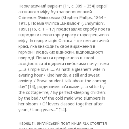
Неокласичний варіант [11, с. 309 – 354] версії
античного міфу був запропонований
Стівеном Філіпсомом (Stephen Phillips; 1864 –
1915). Поема Філіпса „Ендіміон” („Endymion”,
1898) [16, с. 1 – 17] представляє спробу поета
відродити неповторну красу старогрецького
міфу. Інтерпретація Філіпса – це гімн античній
красі, яка знаходить своє вираження в
гармонії людських відносин, відповідності
природі. Поняття прекрасного в творі
асоціюється зі щирими глибокими почуттями
„….a simple love ….. As hath a gleaner’s wife in
evening hour / Kind hands, a still and sweet
anxiety, / Brave prudent talk about the coming
day” [14], родинними зв’язками „…a sitter by
the cottage-fire; / By perfect-sleeping children;
by the bed / Of the cold maid who slumbers in
her bloom; / Of lovers clasped together after
years,/ Long years…” [14].
Нарешті, англійський поет кінця XIX століття
акцентує увагу на вічній темі кохання,