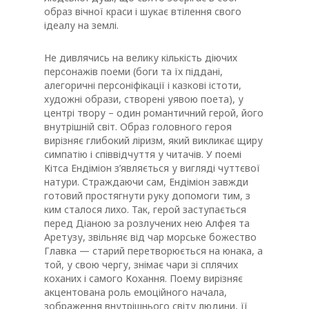
образ вічної краси і шукає втілення свого
ідеалу на землі.
Не дивлячись на велику кількість діючих
персонажів поеми (боги та їх піддані,
алегоричні персоніфікації і казкові істоти,
художні образи, створені уявою поета), у
центрі твору – один романтичний герой, його
внутрішній світ. Образ головного героя
вирізняє глибокий ліризм, який викликає щиру
симпатію і співвідчуття у читачів. У поемі
Кітса Ендіміон з’являється у вигляді чуттєвої
натури. Страждаючи сам, Ендіміон завжди
готовий простягнути руку допомоги тим, з
ким сталося лихо. Так, герой заступається
перед Діаною за розлучених нею Алфея та
Аретузу, звільняє від чар морське божество
Главка — старий перетворюється на юнака, а
той, у свою чергу, знімає чари зі сплячих
коханих і самого Кохання. Поему вирізняє
акцентована роль емоційного начала,
зображення внутрішнього світу людини, її