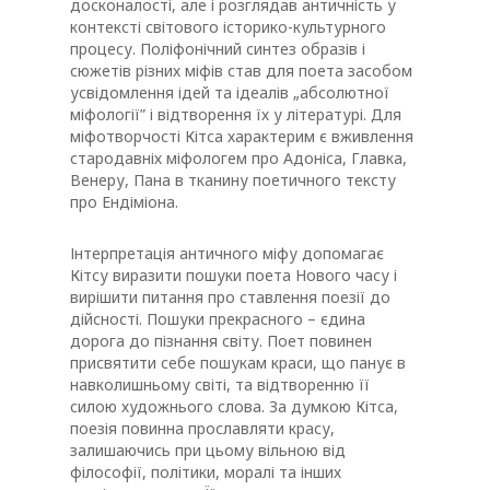
досконалості, але і розглядав античність у
контексті світового історико-культурного
процесу. Поліфонічний синтез образів і
сюжетів різних міфів став для поета засобом
усвідомлення ідей та ідеалів „абсолютної
міфології” і відтворення їх у літературі. Для
міфотворчості Кітса характерим є вживлення
стародавніх міфологем про Адоніса, Главка,
Венеру, Пана в тканину поетичного тексту
про Ендіміона.
Інтерпретація античного міфу допомагає
Кітсу виразити пошуки поета Нового часу і
вирішити питання про ставлення поезії до
дійсності. Пошуки прекрасного – єдина
дорога до пізнання світу. Поет повинен
присвятити себе пошукам краси, що панує в
навколишньому світі, та відтворенню її
силою художнього слова. За думкою Кітса,
поезія повинна прославляти красу,
залишаючись при цьому вільною від
філософії, політики, моралі та інших