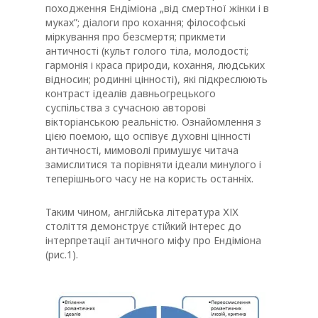
походження Ендіміона „від смертної жінки і в
муках”; діалоги про кохання; філософські
міркування про безсмертя; прикмети
античності (культ голого тіла, молодості;
гармонія і краса природи, кохання, людських
відносин; родинні цінності), які підкреслюють
контраст ідеалів давньогрецького
суспільства з сучасною авторові
вікторіанською реальністю. Ознайомлення з
цією поемою, що оспівує духовні цінності
античності, мимоволі примушує читача
замислитися та порівняти ідеали минулого і
теперішнього часу не на користь останніх.
Таким чином, англійська література ХІХ
століття демонструє стійкий інтерес до
інтерпретації античного міфу про Ендіміона
(рис.1).