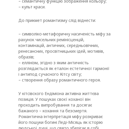
– семантичну функцію зображення кольору;
– культ краси.
До прикмет романтизму слід віднести:
– символіко-метафоричну насиченість міфу за
рахунок чисельних ремінісценцій,
контамінацій, античних, середньовічних,
ренесансних, просвітницьких ідей, мотивів,
образів;
– еллінізм, згідно з яким античність
розглядається як еталон естетичної гармонії
і антипод сучасного Кітсу світу;
– створення образу романтичного героя.
У кітсівского Ендіміона активна життєва
позиція. У пошуках своєї коханої він
проходить випробування та досягає
бажаного – кохання та безсмертя.
Романтична інтерпретація міфу розкриває
його пошуки богині Леді-Місяць як історію
людської душі, що свято зберігає в собі