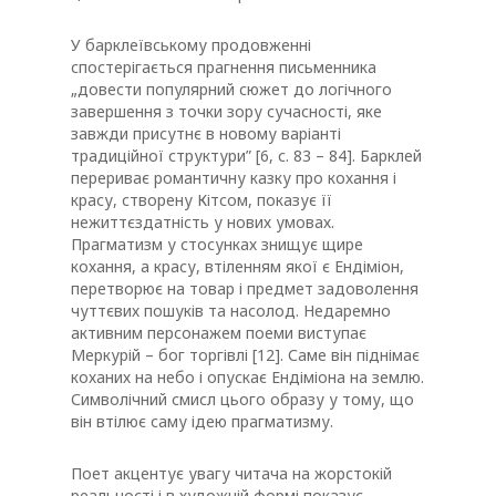
У барклеївському продовженні
спостерігається прагнення письменника
„довести популярний сюжет до логічного
завершення з точки зору сучасності, яке
завжди присутнє в новому варіанті
традиційної структури” [6, с. 83 – 84]. Барклей
перериває романтичну казку про кохання і
красу, створену Кітсом, показує її
нежиттєздатність у нових умовах.
Прагматизм у стосунках знищує щире
кохання, а красу, втіленням якої є Ендіміон,
перетворює на товар і предмет задоволення
чуттєвих пошуків та насолод. Недаремно
активним персонажем поеми виступає
Меркурій – бог торгівлі [12]. Саме він піднімає
коханих на небо і опускає Ендіміона на землю.
Символічний смисл цього образу у тому, що
він втілює саму ідею прагматизму.
Поет акцентує увагу читача на жорстокій
реальності і в художній формі показує