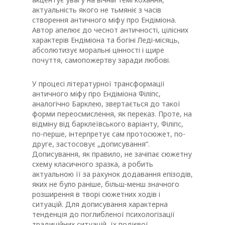
актуальність якого не тьмяніє з часів
створення античного міфу про Ендіміона.
Автор апелює до чеснот античності, цілісних
характерів Ендіміона та богіні Леді-місяць,
абсолютизує моральні цінності і щире
почуття, самопожертву заради любові.
У процесі літературної трансформації
античного міфу про Ендіміона Філіпс,
аналогічно Барклею, звертається до такої
форми переосмислення, як переказ. Проте, на
відміну від барклеївського варіанту, Філіпс,
по-перше, інтерпретує сам протосюжет, по-
друге, застосовує „дописування”.
Дописування, як правило, не зачіпає сюжетну
схему класичного зразка, а робить
актуальною її за рахунок додавання епізодів,
яких не було раніше, більш-менш значного
розширення в творі сюжетних ходів і
ситуацій. Для дописування характерна
тенденція до поглибленої психологізації
традиційних ситуацій, їх подієвої