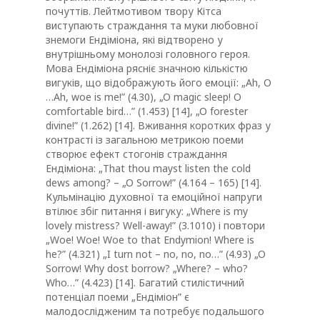
почуттів. Лейтмотивом твору Кітса
виступають страждання та муки любовної
знемоги Ендіміона, які відтворено у
внутрішньому монолозі головного героя.
Мова Ендіміона рясніє значною кількістю
вигуків, що відображують його емоції: „Ah, O
…Ah, woe is me!” (4.30), „O magic sleep! O
comfortable bird…” (1.453) [14], „O forester
divine!” (1.262) [14]. Вживання коротких фраз у
контрасті із загальною метрикою поеми
створює ефект стогонів страждання
Ендіміона: „That thou mayst listen the cold
dews among? – „O Sorrow!” (4.164 – 165) [14].
Кульмінацію духовної та емоційної напруги
втілює збіг питання і вигуку: „Where is my
lovely mistress? Well-away!” (3.1010) і повтори
„Woe! Woe! Woe to that Endymion! Where is
he?” (4.321) „I turn not – no, no, no…” (4.93) „O
Sorrow! Why dost borrow? „Where? – who?
Who…” (4.423) [14]. Багатий стилістичний
потенціал поеми „Ендіміон” є
малодослідженим та потребує подальшого