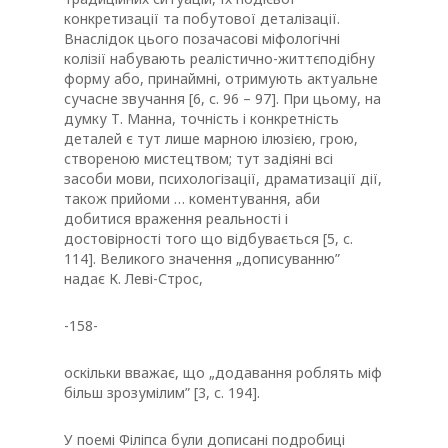
конкретизації та побутової деталізації.
Внаслідок цього позачасові міфологічні
колізії набувають реалістично-життєподібну
форму або, принаймні, отримують актуальне
сучасне звучання [6, с. 96 – 97]. При цьому, на
думку Т. Манна, точність і конкретність
деталей є тут лише марною ілюзією, грою,
створеною мистецтвом; тут задіяні всі
засоби мови, психологізації, драматизації дії,
також прийоми … коментування, аби
добитися враження реальності і
достовірності того що відбувається [5, с.
114]. Великого значення „дописуванню”
надає К. Леві-Строс,
-158-
оскільки вважає, що „додавання роблять міф
більш зрозумілим” [3, с. 194].
У поемі Філіпса були дописані подробиці