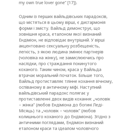
my own true lover gone” [17]).
Одним із перших вайльдівських парадоксів,
що містяться в цьому вірші, є дисгармонія
форми і змісту. Вайльд демонструє, що
зовнішня краса, еталоном якої визнаний
Ендіміон, не відповідає внутрішній. У вірші
акцентовано сексуальну розбещеність,
легкість, з якою людина змінює партнерів
(чоловіка на жінку), не замислюючись про
наслідки, про страждання покинутого
коханого. Таким чином, краса у Вайльда
втрачає моральний початок. Більше того,
Вайльд протиставляє тлінне кохання вічному,
оспіваному в античному міфі. Наступний
вайльдівський парадокс полягає у
протиставленні двох видів кохання: „чоловік
– жінка” (любов Ендіміона до богині Леді-
Місяць) та „чоловік – чоловік” (любов
колишнього коханого до Ендіміона). Згідно з
античними поглядами, Ендіміон визнаний
еталоном краси та ідеалом чоловічого