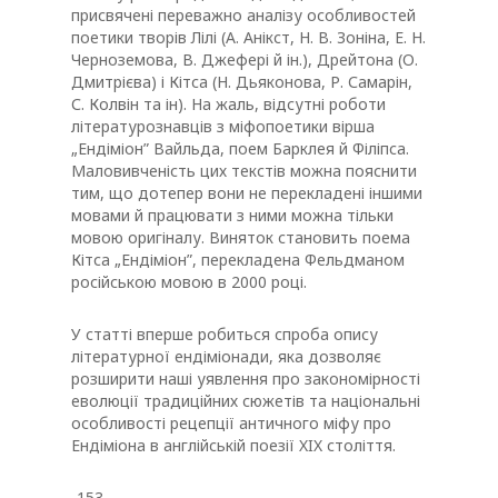
присвячені переважно аналізу особливостей
поетики творів Лілі (А. Анікст, Н. В. Зоніна, Е. Н.
Черноземова, В. Джефері й ін.), Дрейтона (О.
Дмитрієва) і Кітса (Н. Дьяконова, Р. Самарін,
С. Колвін та ін). На жаль, відсутні роботи
літературознавців з міфопоетики вірша
„Ендіміон” Вайльда, поем Барклея й Філіпса.
Маловивченість цих текстів можна пояснити
тим, що дотепер вони не перекладені іншими
мовами й працювати з ними можна тільки
мовою оригіналу. Виняток становить поема
Кітса „Ендіміон”, перекладена Фельдманом
російською мовою в 2000 році.
У статті вперше робиться спроба опису
літературної ендіміонади, яка дозволяє
розширити наші уявлення про закономірності
еволюції традиційних сюжетів та національні
особливості рецепції античного міфу про
Ендіміона в англійській поезії XIX століття.
-153-