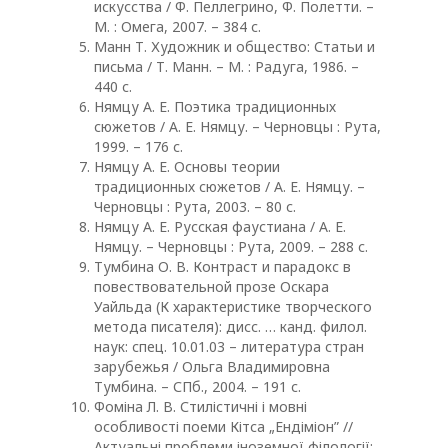
искусства / Ф. Пеллегрино, Ф. Полетти. –
М. : Омега, 2007. – 384 с.
Манн Т. Художник и общество: Статьи и
письма / Т. Манн. – М. : Радуга, 1986. –
440 с.
Нямцу А. Е. Поэтика традиционных
сюжетов / А. Е. Нямцу. – Черновцы : Рута,
1999. – 176 с.
Нямцу А. Е. Основы теории
традиционных сюжетов / А. Е. Нямцу. –
Черновцы : Рута, 2003. – 80 с.
Нямцу А. Е. Русская фаустиана / А. Е.
Нямцу. – Черновцы : Рута, 2009. – 288 с.
Тумбина О. В. Контраст и парадокс в
повествовательной прозе Оскара
Уайльда (К характеристике творческого
метода писателя): дисс. … канд. филол.
наук: спец. 10.01.03 – литература стран
зарубежья / Ольга Владимировна
Тумбина. – СПб., 2004. – 191 с.
Фоміна Л. В. Стилістичні і мовні
особливості поеми Кітса „Ендіміон” //
Актуальні проблеми іноземної філології: