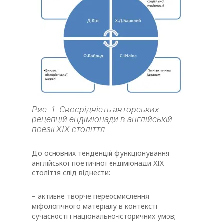
Рис. 1. Своєрідність авторських
рецепцій ендіміонади в англійській
поезії ХІХ століття.
До основних тенденцій функціонування
англійської поетичної ендіміонади XIX
століття слід віднести:
– активне творче переосмислення
міфологічного матеріалу в контексті
сучасності і національно-історичних умов;