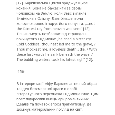
[12]. Барклеївська Цинтія зраджує щире
кохання. Вона не бажає йти за своїм
чоловіком на Землю, коли Зевс виганяє
Ендіміона з Олімпу. Далі більше: вона
холоднокровно ігнорує його почуття: „…not
the faintest ray from heaven was sent” [12].
Тільки смерть позбавляє від страждань
покинутого Ендіміона: „he cried а bitter cry:
Cold Goddess, thou hast led me to the grave, /
Thou mockest me, а loveless death I die, / With
these last words he sank beneath the wave. /
The bubbling waters took his latest sigh” [12].
-156-
В інтерпретації міфу Барклея античний образ
та ідея безсмертної краси в особі
літературного персонажа Ендіміона гине. Цим
поет підкреслив кінець ери романтичних
ідеалів та початок епохи прагматизму, де
домінує матеріальний погляд на світ.