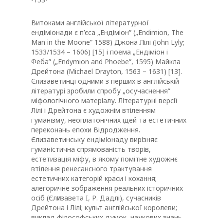
Витоками англійської літературної
ендіміонади є п’єса „Ендіміон” („Endimion, The
Man in the Moone” 1588) Джона Лілі (John Lyly;
1533/1534 – 1606) [15] і поема „Ендіміон і
Феба” („Endymion and Phoebe”, 1595) Майкла
Дрейтона (Michael Drayton, 1563 – 1631) [13].
Єлизаветинці одними з перших в англійській
літературі зробили спробу „осучаснення”
міфологічного матеріалу. Літературні версії
Лілі і Дрейтона є художнім втіленням
гуманізму, неоплатонічних ідей та естетичних
переконань епохи Відродження.
Єлизаветинську ендіміонаду вирізняє
гуманістична спрямованість творів,
естетизація міфу, в якому помітне художнє
втілення ренесансного трактування
естетичних категорій краси і кохання;
алегоричне зображення реальних історичних
осіб (Єл
и
завета I, Р. Дадлі), сучасників
Дрейтона і Лілі; культ англійської королеви;
виклад філософських думок, наукових знань,