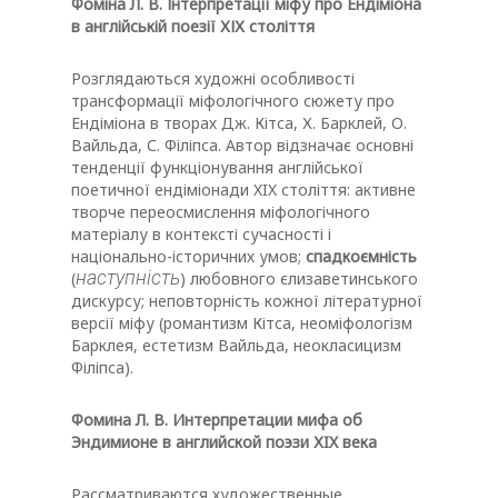
Фоміна
Л
.
В
.
Інтерпретації
міфу
про
Ендіміона
в
англійській
поезії
ХІХ
століття
Розглядаються художні особливості
трансформації міфологічного сюжету про
Ендіміона в творах Дж. Кітса, Х. Барклей, О.
Вайльда, С. Філіпса. Автор відзначає основні
тенденції функціонування англійської
поетичної ендіміонади XIX століття: активне
творче переосмислення міфологічного
матеріалу в контексті сучасності і
національно-історичних умов;
спадкоємність
наступність
(
) любовного єлизаветинського
дискурсу; неповторність кожної літературної
версії міфу (романтизм Кітса, неоміфологізм
Барклея, естетизм Вайльда, неокласицизм
Філіпса).
Фомина Л. В. Интерпретации мифа об
Эндимионе в английской поэзи ХIX века
Рассматриваются художественные