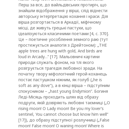
Перш за все, до вайльдівських протиріч, що
знайшли відображення у вірші, слід віднести
авторську інтерпретацію кохання і краси. Дія
вірша розгортається в Аркадії, міфічному
місці, де живуть грецькі пастухи, що
ідеалізуються класичними поетами [4, с. 370].
Це – поетичне уособлення земного раю (тут
простежується аналогія з Дрейтоном): „THE
apple trees are hung with gold, And birds are
loud in Arcady…” [17]. Мальовничі картини
природи служать фоном, на тлі якого
розігрується трагедія любовної зради. На
початку твору міфологічний герой-коханець
постає пастушком ніжним, як голуб („he is
soft as any dove”), а в кінці вірша – підступним
спокусником – „hast young Endymion”. Богиня
Леді-Місяць проходить шлях від образу
подруги, якій довіряють любовні таємниці („O
rising moon! O Lady moon! Be you my lover’s
sentinel, You cannot choose but know him well”
[17]), до образу підступної розлучниці („False
moon! False moon! O waning moon! Where is