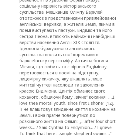
соціальну нерівність вікторіанського
суспільства. Мешканців Олімпу Барклей
ототожнює з представниками привілейованої
англійської верхівки, а жителів Землі, якими в
поемі виступають пастухи, Ендіміон та його
сестра Пеона, втілюють найнижчі і найбідніші
верстви населення Англії ХIХ століття.
Ідеологія буржуазного англійського
суспільства вносить свої корективи в
барклеївську версію міфу. Антична богиня
Місяця, що любить та є вірною Ендіміону,
перетворюється в поемі на підступну,
лицемірну хижачку, яку цікавлять лише
миттєві чуттєві насолоди та захоплення
красою Ендіміона. Цинтія обманює свого
коханого, обіцяючи йому „вічне” кохання: „…I
love thee mortal youth, since first I shone” [12].
Її не влаштовує злиденне життя з коханим на
Землі, і вона прагне повернутися до
розкішного життя на Олімпі: „…after four short
weeks… / Said Cynthia to Endymion… / I grieve
To think that here …simple shepherd swains…”