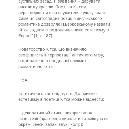
суспільних засад. Її завдання – дарувати
насолоду красою. Поет, за Кітсом,
перетворюється на служителя культу краси.
Саме ця світоглядна позиція англійського
романтика дозволяє Н.Берковському назвати
Кітса „одним із родоначальників естетизму в
Європі” [1, с. 187].
Новаторство Кітса, що визначило
своєрідність інтерпретації античного міфу,
відображено в поєднанні прикмет
романтичного та
-154-
естетичного світовідчуття. До прикмет
естетизму в поетиці Кітса можна віднести:
– декоративний стиль, використання
синестезії (прагнення виявляти та змішувати
окремі сенси: запах, звук і колір);