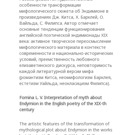
особенности трансформации
мифологического сюжета об Эндимионе в
произведениях Дж. Китса, Х. Барклей, О.
Вайльда, С. Филипса. Автор отмечает
основные тенденции функционирования
английской поэтической эндимионады XIX
века: активное творческое переосмысление
мифологического материала в контексте
современности и национально-исторических
условий, преемственность любовного
елизаветинского дискурса, неповторимость
каждой литературной версии мифа
(романтизм Китса, неомифологизм Барклея,
естетизм Уайльда, неокласицизм Филипса).
Fomina L. V. Interpretation of myth about
Endymion in the English poetry of the XIX-th
century
Тhe artistic features of the transformation of
mythological plot about Endymion in the works