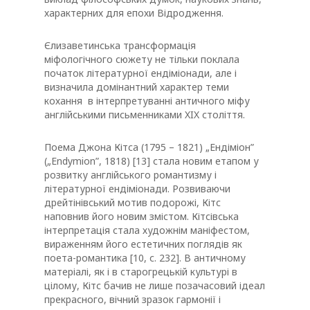
характерних для епохи Відродження.
Єлизаветинська трансформація
міфологічного сюжету не тільки поклала
початок літературної ендіміонади, але і
визначила домінантний характер теми
кохання в інтерпретуванні античного міфу
англійськими письменниками XIX століття.
Поема Джона Кітса (1795 – 1821) „Ендіміон”
(„Endymion”, 1818) [13] стала новим етапом у
розвитку англійського романтизму і
літературної ендіміонади. Розвиваючи
дрейтінівський мотив подорожі, Кітс
наповнив його новим змістом. Кітсівська
інтерпретація стала художнім маніфестом,
вираженням його естетичних поглядів як
поета-романтика [10, с. 232]. В античному
матеріалі, як і в старогрецькій культурі в
цілому, Кітс бачив не лише позачасовий ідеал
прекрасного, вічний зразок гармонії і