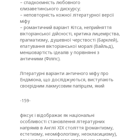
– спадкоємність любовного
єлизаветинського дискурсу;
– неповторність кожної літературної версії
міфу
– романтичний варіант Кітса, неприйняття
вікторіанської дійсності, критика лицемірства,
прагматизму, душевної черствості (Барклей),
епатування вікторіанської моралі (Вайльд),
меншовартість ідеалів у порівнянні з
античними (Філіпс).
Літературні варіанти античного міфу про
Ендіміона, що досліджуються, виступають
своєрідним лакмусовим папірцем, який
-159-
фіксує і відображає як національні
особливості становлення літературних
напрямів в Англії XIX століття (романтизму,
естетизму, неоміфологізму, неокласицизму),