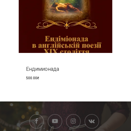
Ендимионада
500.00
₴
₴
500.00